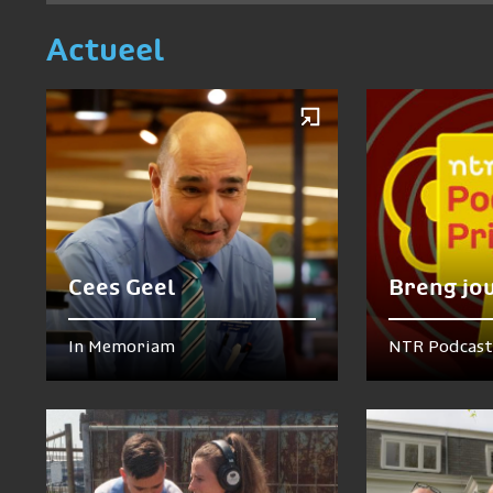
Actueel
Cees Geel
Breng jo
In Memoriam
NTR Podcast