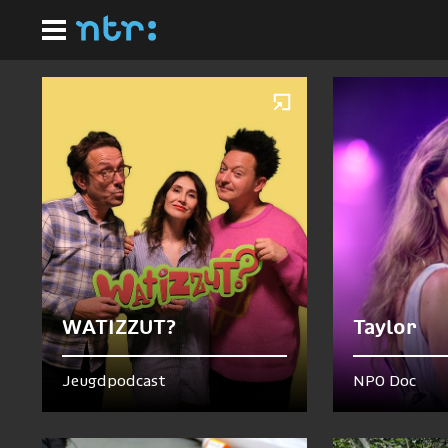
Ga
Homepagina
naar
Nu te zien en te horen
hoofdinhoud
WATIZZUT?
Taylor
Jeugdpodcast
NPO Doc