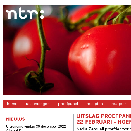
home
uitzendingen
proefpanel
recepten
reageer
Uitzending vrijdag 30 december 2022 -
Nadia Zerouali proefde voor 
Afscheid*