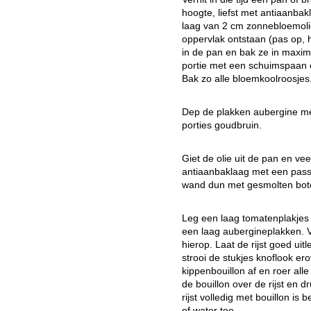
hoogte, liefst met antiaanbak
laag van 2 cm zonnebloemolie
oppervlak ontstaan (pas op, 
in de pan en bak ze in maxi
portie met een schuimspaan 
Bak zo alle bloemkoolroosjes
Dep de plakken aubergine me
porties goudbruin.
Giet de olie uit de pan en v
antiaanbaklaag met een passe
wand dun met gesmolten bote
Leg een laag tomatenplakjes
een laag aubergineplakken. V
hierop. Laat de rijst goed uit
strooi de stukjes knoflook e
kippenbouillon af en roer alle
de bouillon over de rijst en 
rijst volledig met bouillon i
of water toe.