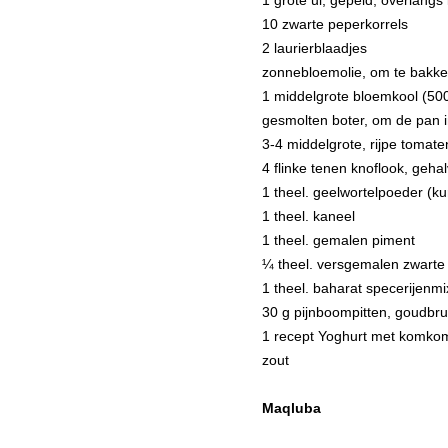
10 zwarte peperkorrels
2 laurierblaadjes
zonnebloemolie, om te bakk
1 middelgrote bloemkool (500 
gesmolten boter, om de pan i
3-4 middelgrote, rijpe tomate
4 flinke tenen knoflook, geha
1 theel. geelwortelpoeder (k
1 theel. kaneel
1 theel. gemalen piment
¼ theel. versgemalen zwarte
1 theel. baharat specerijenmi
30 g pijnboompitten, goudbru
1 recept Yoghurt met komkomm
zout
Maqluba