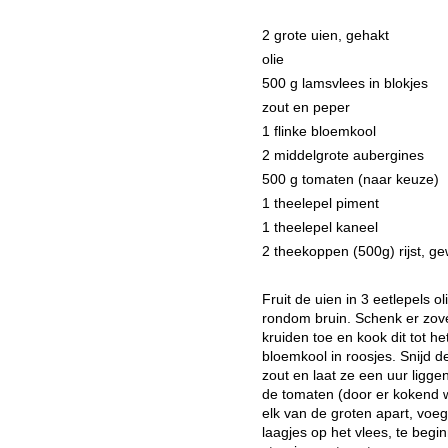
2 grote uien, gehakt
olie
500 g lamsvlees in blokjes
zout en peper
1 flinke bloemkool
2 middelgrote aubergines
500 g tomaten (naar keuze)
1 theelepel piment
1 theelepel kaneel
2 theekoppen (500g) rijst, g
Fruit de uien in 3 eetlepels o
rondom bruin. Schenk er zovee
kruiden toe en kook dit tot he
bloemkool in roosjes. Snijd d
zout en laat ze een uur ligg
de tomaten (door er kokend wa
elk van de groten apart, voeg
laagjes op het vlees, te begi