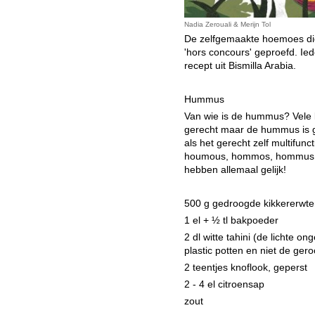
Nadia Zerouali & Merijn Tol
De zelfgemaakte hoemoes di
'hors concours' geproefd. Ied
recept uit Bismilla Arabia.
Hummus
Van wie is de hummus? Vele 
gerecht maar de hummus is gu
als het gerecht zelf multifun
houmous, hommos, hommus, 
hebben allemaal gelijk!
500 g gedroogde kikkererwt
1 el + ½ tl bakpoeder
2 dl witte tahini (de lichte o
plastic potten en niet de ger
2 teentjes knoflook, geperst
2 - 4 el citroensap
zout