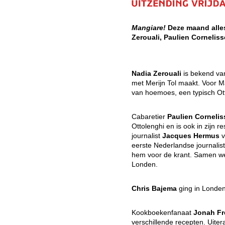
Mangiare!
Deze maand alle
Zerouali, Paulien Corneli
Nadia Zerouali
is bekend va
met Merijn Tol maakt. Voor Ma
van hoemoes, een typisch Ott
Cabaretier
Paulien Corneli
Ottolenghi en is ook in zijn 
journalist
Jacques Hermus
v
eerste Nederlandse journalis
hem voor de krant. Samen werp
Londen.
Chris Bajema
ging in Londen
Kookboekenfanaat
Jonah F
verschillende recepten. Uite