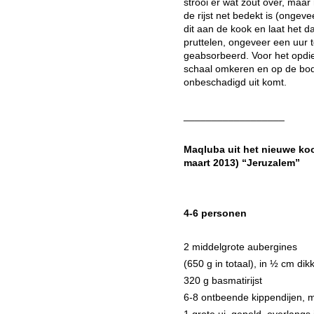
strooi er wat zout over, maar 
de rijst net bedekt is (ongeve
dit aan de kook en laat het d
pruttelen, ongeveer een uur tot
geabsorbeerd. Voor het opdie
schaal omkeren en op de bod
onbeschadigd uit komt.
__________________
Maqluba uit het nieuwe ko
maart 2013) “Jeruzalem”
4-6 personen
2 middelgrote aubergines
(650 g in totaal), in ½ cm dik
320 g basmatirijst
6-8 ontbeende kippendijen, me
1 grote ui, gepeld, overlangs 