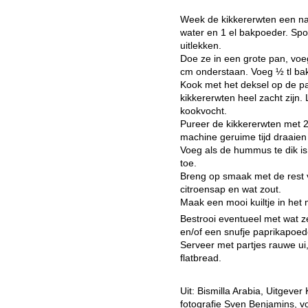
Week de kikkererwten een na
water en 1 el bakpoeder. Spo
uitlekken.
Doe ze in een grote pan, voe
cm onderstaan. Voeg ½ tl ba
Kook met het deksel op de pan
kikkererwten heel zacht zijn.
kookvocht.
Pureer de kikkererwten met 2
machine geruime tijd draaien 
Voeg als de hummus te dik is
toe.
Breng op smaak met de rest v
citroensap en wat zout.
Maak een mooi kuiltje in het 
Bestrooi eventueel met wat ze
en/of een snufje paprikapoed
Serveer met partjes rauwe ui
flatbread.
Uit: Bismilla Arabia, Uitgeve
fotografie Sven Benjamins, vo