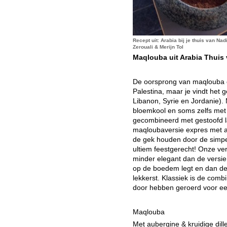
Recept uit: Arabia bij je thuis van Nad
Zerouali & Merijn Tol
Maqlouba uit Arabia Thuis 
De oorsprong van maqlouba of 
Palestina, maar je vindt het g
Libanon, Syrie en Jordanie)
bloemkool en soms zelfs met
gecombineerd met gestoofd 
maqloubaversie expres met al
de gek houden door de simpel
ultiem feestgerecht! Onze ve
minder elegant dan de versie 
op de boedem legt en dan de 
lekkerst. Klassiek is de combi
door hebben geroerd voor een 
Maqlouba
Met aubergine & kruidige dill