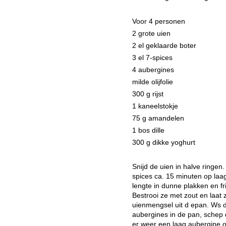
Voor 4 personen
2 grote uien
2 el geklaarde boter
3 el 7-spices
4 aubergines
milde olijfolie
300 g rijst
1 kaneelstokje
75 g amandelen
1 bos dille
300 g dikke yoghurt
Snijd de uien in halve ringen
spices ca. 15 minuten op laag
lengte in dunne plakken en fri
Bestrooi ze met zout en laat
uienmengsel uit d epan. Ws de
aubergines in de pan, schep d
er weer een laag aubergine o