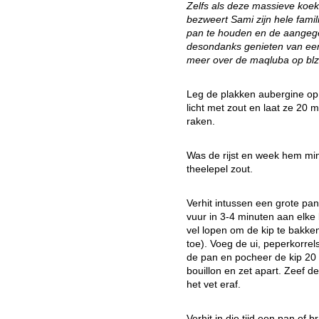
Zelfs als deze massieve koek n
bezweert Sami zijn hele fam
pan te houden en de aangege
desondanks genieten van ee
meer over de maqluba op blz
Leg de plakken aubergine op 
licht met zout en laat ze 20 
raken.
Was de rijst en week hem min
theelepel zout.
Verhit intussen een grote pa
vuur in 3-4 minuten aan elke
vel lopen om de kip te bakke
toe). Voeg de ui, peperkorrel
de pan en pocheer de kip 20 
bouillon en zet apart. Zeef d
het vet eraf.
Verhit in die tijd een pan o