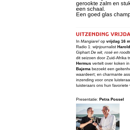
gerookte zalm en stuk
een schaal.
Een goed glas champa
In
Mangiare!
op
vrijdag 16 
Radio 1: wijnjournalist
Harol
Giphart
De wit, rosé en roodt
dit seizoen door Zuid-Afrika t
Hermus
vertelt over koken i
Bajema
bezoekt een geitenho
waardeert; en charmante ass
inzending voor onze luistera
luisteraars ons hun favoriete
Presentatie:
Petra Possel