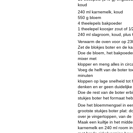
koud
240 ml karnemelk, koud
550 g bloem
4 theelepels bakpoeder
1 theelepel koosjer zout of 1⁄
240 ml slagroom, koud, plus 
Verwarm de oven voor op 230
Zet de blokjes boter en de ka
Doe de bloem, het bakpoeder
mixer met
klopper en meng alles in cir
Voeg de helft van de boter toe
minuten
kloppen op lage snelheid tot
denken en er geen duidelijke s
Doe de rest van de boter erbi
stukjes boter het formaat he
Doe het bloemmengsel in een
grootste stukjes boter plat: 
over je vingertoppen, van de t
Maak een kuiltje in het mid
karnemelk en 240 ml room in 