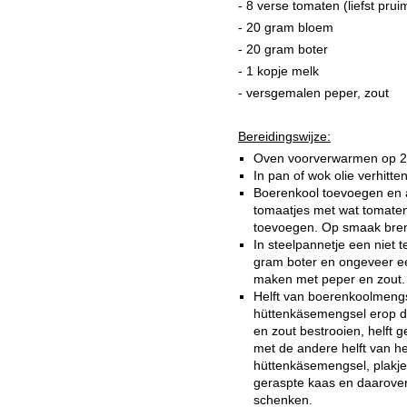
- 8 verse tomaten (liefst prui
- 20 gram bloem
- 20 gram boter
- 1 kopje melk
- versgemalen peper, zout
Bereidingswijze:
Oven voorverwarmen op 2
In pan of wok olie verhitte
Boerenkool toevoegen en 
tomaatjes met wat tomaten
toevoegen. Op smaak bren
In steelpannetje een niet
gram boter en ongeveer ee
maken met peper en zout.
Helft van boerenkoolmengs
hüttenkäsemengsel erop do
en zout bestrooien, helft 
met de andere helft van h
hüttenkäsemengsel, plakjes
geraspte kaas en daarover
schenken.