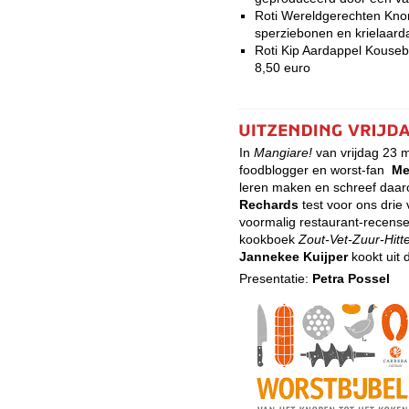
Roti Wereldgerechten Knorr
sperziebonen en krielaard
Roti Kip Aardappel Kouseb
8,50 euro
In
Mangiare!
van vrijdag 23 
foodblogger en worst-fan
Me
leren maken en schreef daa
Rechards
test voor ons drie
voormalig restaurant-recens
kookboek
Zout-Vet-Zuur-Hitt
Jannekee Kuijper
kookt uit d
Presentatie:
Petra Possel