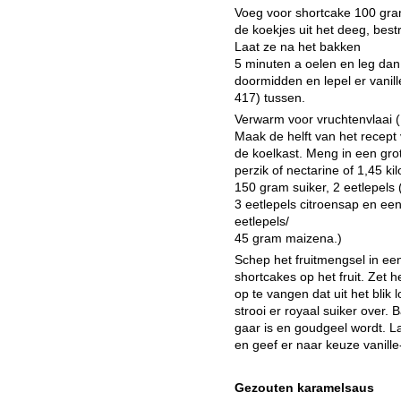
Voeg voor shortcake 100 gram
de koekjes uit het deeg, bestr
Laat ze na het bakken
5 minuten a oelen en leg dan 
doormidden en lepel er vanil
417) tussen.
Verwarm voor vruchtenvlaai (
Maak de helft van het recept 
de koelkast. Meng in een grot
perzik of nectarine of 1,45 
150 gram suiker, 2 eetlepels 
3 eetlepels citroensap en een 
eetlepels/
45 gram maizena.)
Schep het fruitmengsel in ee
shortcakes op het fruit. Zet 
op te vangen dat uit het blik
strooi er royaal suiker over.
gaar is en goudgeel wordt. La
en geef er naar keuze vanille-i
Gezouten karamelsaus