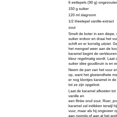
6 eetlepels (90 g) ongezoute
150 g suiker
120 ml slagroom
1/2 theelepel vanille-extract
zout
Smelt de boter in een diepe, 
suiker erdoor en draai het vu
schift en er korrelig uitziet.
het mengsel weer aan de koo
karamel begint de verkleuren
kleur regelmatig wordt. Laat
suiker idee goudbruin is en ee
Neem de pan van het vuur en
op, want het gloeiendhete me
er nog klontjes karamel in de 
tot ze zijn opgelost.
Laat de karamel afkoelen to
vanille en
een flinke snuf zout. Roer, p
karamel zal indikken terwijl hi
vuur, maar als hij ongeveer o
aan roomijs of aan al het ande