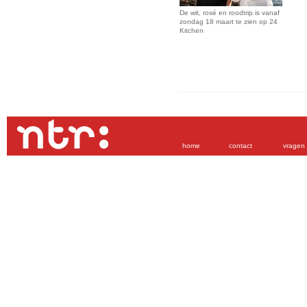
De wit, rosé en roodtrip is vanaf
zondag 18 maart te zien op 24
Kitchen
home
contact
vragen 