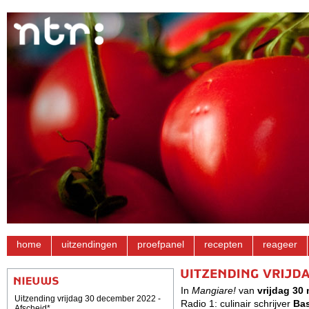
home
uitzendingen
proefpanel
recepten
reageer
In
Mangiare!
van
vrijdag 30
Uitzending vrijdag 30 december 2022 -
Radio 1: culinair schrijver
Ba
Afscheid*