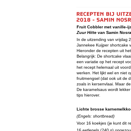
Fruit Cobbler met vanille-
Zuur Hitte
van Samin Nosra
In de uitzending van vrijdag
Jannekee Kuijper shortcake vl
Hieronder de recepten uit he
Belangrijk: De shortcake vlaai
een variatie op het recept vo
het recept helemaal uit voord
werken. Het lijkt wel en niet 
fruitmengsel (dat ook uit de d
zoals in kersenvlaai. Maar d
De karamelsaus wordt lekker 
tips hierover.
Lichte brosse
karnemelkko
(Engels: shortbread)
Voor 16 koekjes (je kunt dit 
16 eetlepels (240 g) ongezout