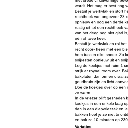
met brede cirkelvormige bew
wordt. Het mag er best nog wa
Bestuif je werkvlak en stort h
rechthoek van ongeveer 23 x
opnieuw en nog een derde keer
rustig uit tot een rechthoek 
van het deeg nog niet glad is
één of twee keer.
Bestuif je werkvlak en rol het
recht door- heen met een bisc
hem tussen elke snede. Zo kri
snijresten opnieuw uit en snij
Leg de koekjes met ruim 1 c
strijk er royaal room over. B
bakplaten dan om en draai ze
goudbruin zijn en licht aanvoe
Doe de koekjes over op een r
ze warm.
In de vriezer blijft gesnede
koekjes in een enkele laag op 
dan in een diepvrieszak en leg
bakken hoef je ze niet te ont
en bak ze 10 minuten op 230
Variaties