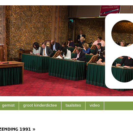
gemist
groot kinderdictee
taalsites
video