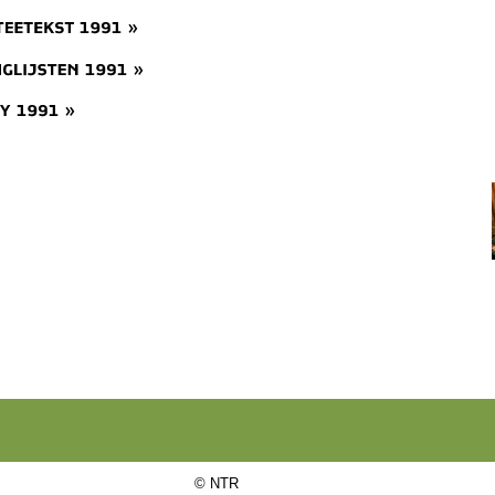
©
NTR