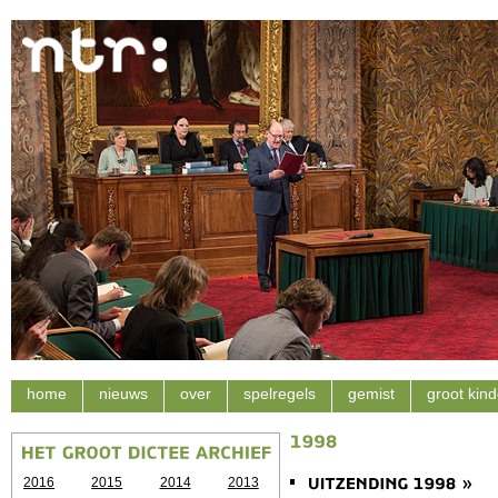
home
nieuws
over
spelregels
gemist
groot kind
2016
2015
2014
2013