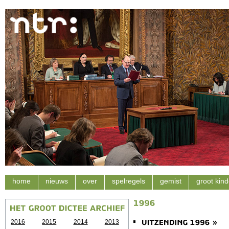
home
nieuws
over
spelregels
gemist
groot kind
2016
2015
2014
2013