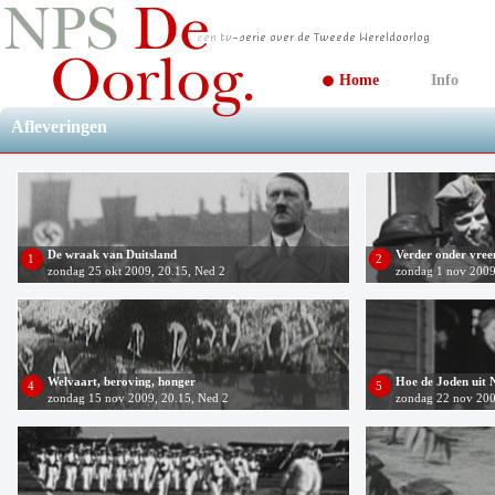
Home
Info
Afleveringen
De wraak van Duitsland
Verder onder vre
1
2
zondag 25 okt 2009, 20.15, Ned 2
zondag 1 nov 2009
Welvaart, beroving, honger
Hoe de Joden uit 
4
5
zondag 15 nov 2009, 20.15, Ned 2
zondag 22 nov 200