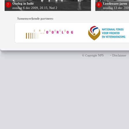
Oorlog in Indië
Loodzware jaren
7
8
zondag 6 dec 2009, 20.15, Ned 2
zondag 13 dec 200
Samenwerkende partners:
NPS
Disclaimer
© Copyright
•