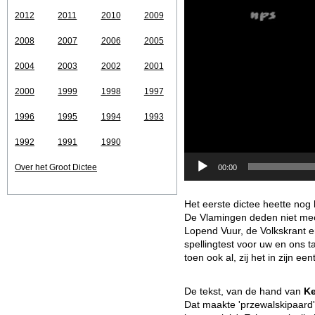
2012
2011
2010
2009
2008
2007
2006
2005
2004
2003
2002
2001
2000
1999
1998
1997
1996
1995
1994
1993
1992
1991
1990
Over het Groot Dictee
00:00
Het eerste dictee heette nog
De Vlamingen deden niet mee
Lopend Vuur, de Volkskrant e
spellingtest voor uw en ons ta
toen ook al, zij het in zijn 
De tekst, van de hand van
Ke
Dat maakte 'przewalskipaard'