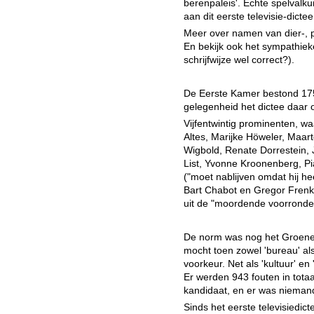
berenpaleis'. Echte spelvalk
aan dit eerste televisie-dicte
Meer over namen van dier-, p
En bekijk ook het sympathie
schrijfwijze wel correct?).
De Eerste Kamer bestond 175
gelegenheid het dictee daar 
Vijfentwintig prominenten, wa
Altes, Marijke Höweler, Maa
Wigbold, Renate Dorrestein,
List, Yvonne Kroonenberg, Pi
("moet nablijven omdat hij he
Bart Chabot en Gregor Frenk
uit de "moordende voorronde"
De norm was nog het Groene B
mocht toen zowel 'bureau' als
voorkeur. Net als 'kultuur' en 
Er werden 943 fouten in tota
kandidaat, en er was niemand
Sinds het eerste televisiedic