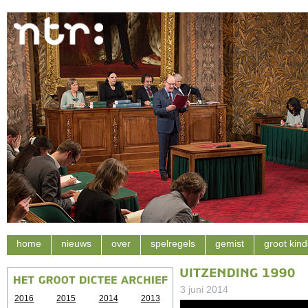
home
nieuws
over
spelregels
gemist
groot kind
3 juni 2014
2016
2015
2014
2013
Videospeler