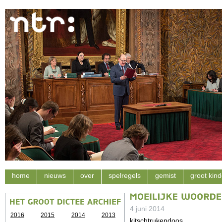
home
nieuws
over
spelregels
gemist
groot kind
4 juni 2014
2016
2015
2014
2013
kitschtrukendoos