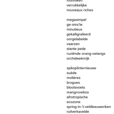
monniken
verrukkelijke
nouveaux riches
megasimpel
ge-sms’te
minutieus
gekalligrafeerd
oorgelabelde
vaarzen
stante pede
ruziënde orang-oetangs
orchideeënrijk
spiksplinternieuwe
suède
molières
brogues
blootsvoets
mangrovebos
afrotropische
ecozone
spring-in-’t-veldleeuweriken
ruilverkavelde