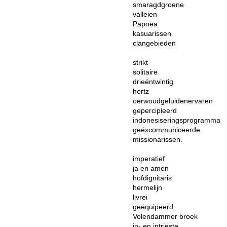
smaragdgroene
valleien
Papoea
kasuarissen
clangebieden
strikt
solitaire
drieëntwintig
hertz
oerwoudgeluidenervaren
gepercipieerd
indonesiseringsprogramma
geëxcommuniceerde
missionarissen.
imperatief
ja en amen
hofdignitaris
hermelijn
livrei
geëquipeerd
Volendammer broek
in- en intrieste