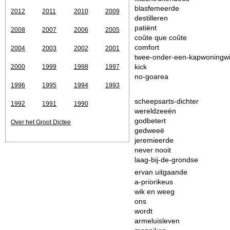
blasfemeerde
2012
2011
2010
2009
destilleren
patiënt
2008
2007
2006
2005
coûte que coûte
comfort
2004
2003
2002
2001
twee-onder-een-kapwoningwi
kick
2000
1999
1998
1997
no-goarea
1996
1995
1994
1993
scheepsarts-dichter
1992
1991
1990
wereldzeeën
godbetert
Over het Groot Dictee
gedweeë
jeremieerde
never nooit
laag-bij-de-grondse
ervan uitgaande
a-priorikeus
wik en weeg
ons
wordt
armeluisleven