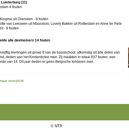
 Luisterburg (11)
hiedam
4 fouten
 Kingma uit Overveen - 8 fouten
lotte van Leeuwen uit Maassluis, Lovely Bakker uit Rotterdam en Anne ter Rele
cht - 9 fouten
lde alle deelnemers 14 fouten
ijftig leerlingen uit groep 8 van de basisschool, afkomstig uit alle delen van
nd, deden aan het Kinderdictee mee. Zij maakten in totaal 837 fouten, een
lde van 14. Dit jaar deden er geen Belgische kinderen mee.
 naar overzicht
©
NTR