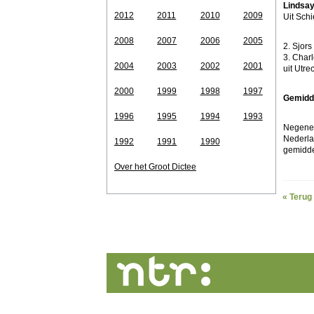
Lindsay
2012
2011
2010
2009
Uit Sc
2008
2007
2006
2005
2. Sjors
3. Char
2004
2003
2002
2001
uit Utre
2000
1999
1998
1997
Gemidde
1996
1995
1994
1993
Negenenv
Nederla
1992
1991
1990
gemidde
Over het Groot Dictee
« Terug