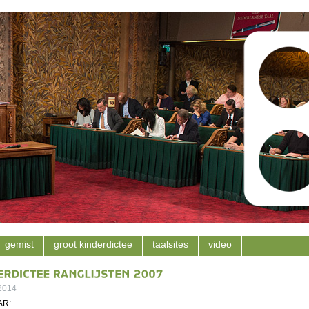
gemist
groot kinderdictee
taalsites
video
 2014
AR: