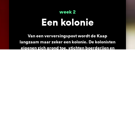
week 2
Een kolonie
Van een verversingspost wordt de Kaap
langzaam maar zeker een kolonie. De kolonisten
eigenen zich grond toe, stichten boerderijen en
nemen slaven. Er wordt een begin gemaakt met
de wijnbouw waar Zuid-Afrika ook nu nog om
bekend staat. Aan de Kaap ontstaat een
onwaarschijnlijke mengelmoes van mensen:
Europese soldaten en vrijburgers, slaven
afkomstig uit Madagascar, Mozambique en uit
Indië, verbannen bandieten en Khoisan. Er
ontstaat een cultuur die niet wit en niet zwart is,
maar ’van die Kaap’.