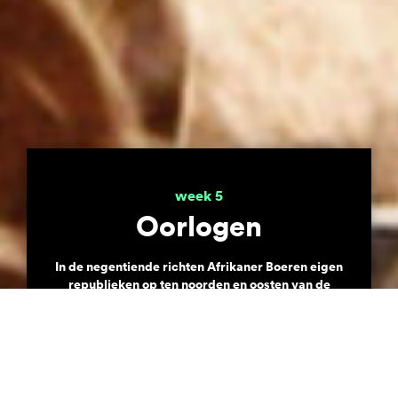
week 5
Oorlogen
In de negentiende richten Afrikaner Boeren eigen
republieken op ten noorden en oosten van de
Kaapkolonie, dat onder Brits bestuur is. De
Britten schaffen ondertussen de slavernij af,
brengen contractarbeiders over uit India en
vechten oorlogen uit om controle over het
gebied. De Xhosa en de Zoeloe delven al het
onderspit tegen de militaire macht van de British