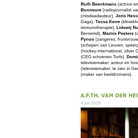
Ruth Beeckmans
(actrice e
Bonneure
(radiojournalist v
(misdaadauteur),
Joris Hes
Gaga),
Tessa Kerre
(kliniek
immunotherapie),
Lidewij N
Beroemd),
Marnix Peeters
(
Pynoo
(zangeres, frontvrouw
(schepen van Leuven, speerp
(hockey-international, zilver
(CEO schoenen Torfs),
Domi
televisiemaker, acteur en ho
(televisiemaker, te zien in Ge
(maker van beeldromans).
4 juli 2016