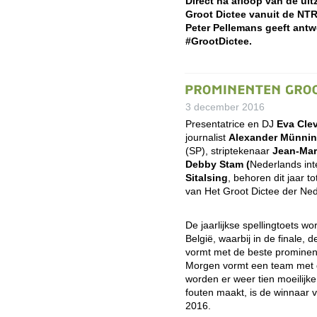
Direct na afloop van de uit
Groot Dictee vanuit de NT
Peter Pellemans geeft antw
#GrootDictee.
3 december 2016
Presentatrice en DJ
Eva Cle
journalist
Alexander Münnin
(SP), striptekenaar
Jean-Mar
Debby Stam (
Nederlands inte
Sitalsing
, behoren dit jaar 
van Het Groot Dictee der Ned
De jaarlijkse spellingtoets w
België, waarbij in de finale,
vormt met de beste prominen
Morgen vormt een team met d
worden er weer tien moeilijk
fouten maakt, is de winnaar 
2016.