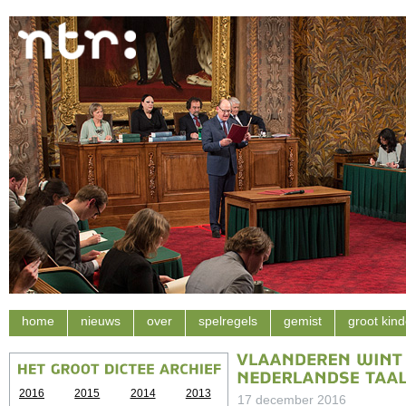
home
nieuws
over
spelregels
gemist
groot kind
2016
2015
2014
2013
17 december 2016