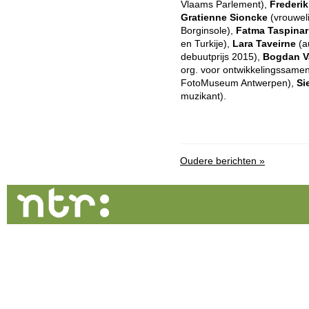
Vlaams Parlement),
Frederik
Gratienne Sioncke
(vrouwel
Borginsole),
Fatma Taspinar
en Turkije),
Lara Taveirne
(a
debuutprijs 2015),
Bogdan V
org. voor ontwikkelingssame
FotoMuseum Antwerpen),
Si
muzikant).
Oudere berichten »