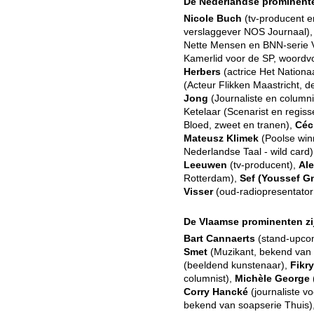
De Nederlandse prominenten
Nicole Buch
(tv-producent e
verslaggever NOS Journaal)
Nette Mensen en BNN-serie V
Kamerlid voor de SP, woordv
Herbers
(actrice Het Nationa
(Acteur Flikken Maastricht, 
Jong
(Journaliste en columni
Ketelaar (Scenarist en regiss
Bloed, zweet en tranen),
Céc
Mateusz Klimek
(Poolse winn
Nederlandse Taal - wild card
Leeuwen
(tv-producent),
Ale
Rotterdam),
Sef (Youssef G
Visser
(oud-radiopresentator 
De Vlaamse prominenten zij
Bart Cannaerts
(stand-upcom
Smet
(Muzikant, bekend van
(beeldend kunstenaar),
Fikry
columnist),
Michèle George
Corry Hancké
(journaliste 
bekend van soapserie Thuis)