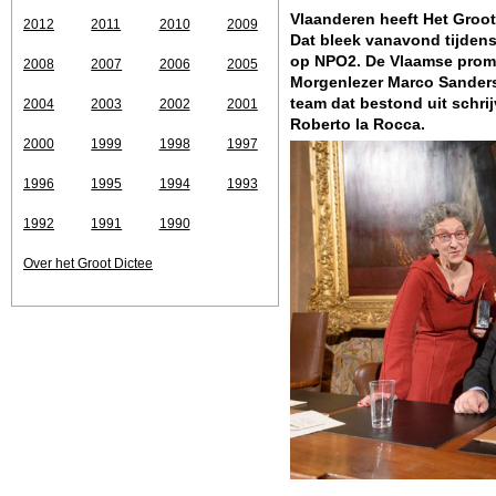
Vlaanderen heeft Het Groo
2012
2011
2010
2009
Dat bleek vanavond tijden
op NPO2. De Vlaamse promi
2008
2007
2006
2005
Morgenlezer Marco Sanders
team dat bestond uit schri
2004
2003
2002
2001
Roberto la Rocca.
2000
1999
1998
1997
1996
1995
1994
1993
1992
1991
1990
Over het Groot Dictee