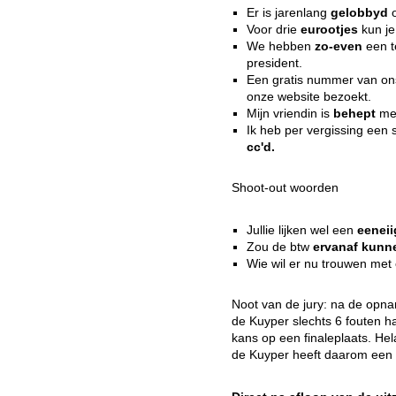
Er is jarenlang
gelobbyd
o
Voor drie
eurootjes
kun je
We hebben
zo-even
een t
president.
Een gratis nummer van o
onze website bezoekt.
Mijn vriendin is
behept
met
Ik heb per vergissing een s
cc'd.
Shoot-out woorden
Jullie lijken wel een
eeneii
Zou de btw
ervanaf kunn
Wie wil er nu trouwen met
Noot van de jury: na de opn
de Kuyper slechts 6 fouten h
kans op een finaleplaats. Hel
de Kuyper heeft daarom een 