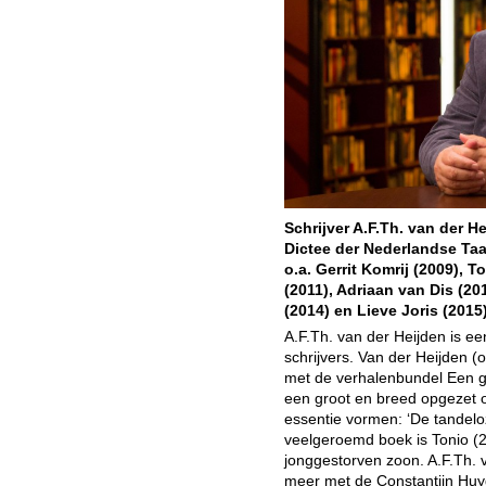
Schrijver A.F.Th. van der He
Dictee der Nederlandse Taa
o.a. Gerrit Komrij (2009),
(2011), Adriaan van Dis (2
(2014) en Lieve Joris (2015)
A.F.Th. van der Heijden is e
schrijvers. Van der Heijden (
met de verhalenbundel Een g
een groot en breed opgezet 
essentie vormen: ‘De tandelo
veelgeroemd boek is Tonio (
jonggestorven zoon. A.F.Th. 
meer met de Constantijn Huyge