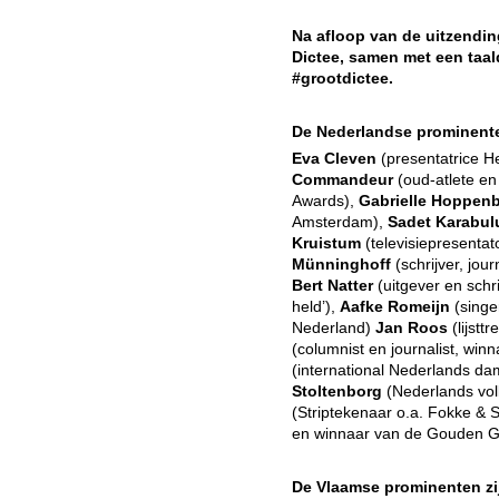
Na afloop van de uitzendin
Dictee, samen met een taal
#grootdictee.
De Nederlandse prominente
Eva Cleven
(presentatrice H
Commandeur
(oud-atlete en
Awards),
Gabrielle Hoppen
Amsterdam),
Sadet Karabul
Kruistum
(televisiepresenta
Münninghoff
(schrijver, jou
Bert Natter
(uitgever en schr
held’),
Aafke Romeijn
(singe
Nederland)
Jan Roos
(lijstt
(columnist en journalist, win
(international Nederlands d
Stoltenborg
(Nederlands vol
(Striptekenaar o.a. Fokke & 
en winnaar van de Gouden Gri
De Vlaamse prominenten zi