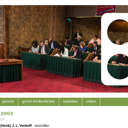
gemist
groot kinderdictee
taalsites
video
2014
 (Henk) J. L. Vonhoff
- voorzitter: