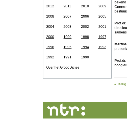
bekend 
2012
2011
2010
2009
Commiss
bestuurs
2008
2007
2006
2005
Prof.dr
2004
2003
2002
2001
directeu
samenst
2000
1999
1998
1997
Martine
1996
1995
1994
1993
present
1992
1991
1990
Prof.dr
hoogler
Over het Groot Dictee
« Terug