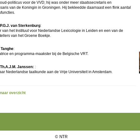
oud-politicus voor de VVD; hij was onder meer staatssecretaris en
aris van de Koningin in Groningen. Hij bekleedde daarnaast een flink aantal
functies.
. P.G.J. van Sterkenburg
:
r van het Instituut voor Nederlandse Lexicologie in Leiden en een van de
ellers van het Groene Boekje.
 Tanghe
:
atrice en programma-maakster bij de Belgische VRT.
. Th.A.J.M. Janssen:
:
aar Nederlandse taalkunde aan de Vrije Universiteit in Amsterdam.
 naar overzicht
©
NTR