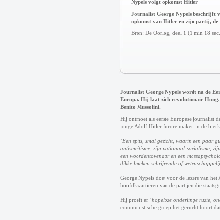
Nypels volgt opkomst Hitler
Journalist George Nypels beschrijft v
opkomst van Hitler en zijn partij, d
Bron: De Oorlog, deel 1 (1 min 18 sec.
Journalist George Nypels wordt na de Ee
Europa. Hij laat zich revolutionair Honga
Benito Mussolini.
Hij ontmoet als eerste Europese journalist 
jonge Adolf Hitler furore maken in de bierk
‘Een spits, smal gezicht, waarin een paar gui
antisemitisme, zijn nationaal-socialisme, zi
een woordentovenaar en een massapsycholoog
dikke boeken schrijvende of wetenschappelijk
George Nypels doet voor de lezers van het A
hoofdkwartieren van de partijen die staatsg
Hij proeft er
‘hopeloze onderlinge ruzie, on
communistische groep het gerucht hoort dat 