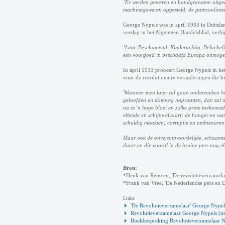
‘Er werden geweren en handgranaten uitged
machinegeweren opgesteld, de patroonlinten
George Nypels was in april 1933 in Duitslan
verslag in het Algemeen Handelsblad, verbij
‘Lam. Beschamend. Kinderachtig. Belachelij
een voorgoed in beschaafd Europa onmogeli
In april 1933 probeert George Nypels in het
voor de revolutionaire veranderingen die h
'Wanneer men later zal gaan onderzoeken h
geloofden en domweg napraatten, dan zal me
na zo’n hoge bloei en zulke grote toekoms
ellende en schijnwelvaart; de honger en w
schuldig maakten; corruptie en ambtenaren
Maar ook de onverantwoordelijke, schaamtelo
duurt en die vooral in de bruine pers nog elk
Bron:
*Henk van Renssen, 'De revolutieverzamela
*Frank van Vree, 'De Nederlandse pers en D
Links
'De Revolutieverzamelaar' George Nype
Revolutieverzamelaar George Nypels (n
Boekbespreking Revolutieverzamelaar N