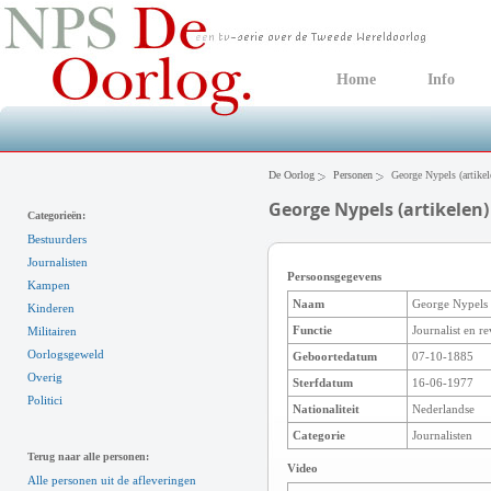
Home
Info
De Oorlog
Personen
George Nypels (artikel
George Nypels (artikelen)
Categorieën:
Bestuurders
Journalisten
Persoonsgegevens
Kampen
Naam
George Nypels (
Kinderen
Functie
Journalist en r
Militairen
Oorlogsgeweld
Geboortedatum
07-10-1885
Overig
Sterfdatum
16-06-1977
Politici
Nationaliteit
Nederlandse
Categorie
Journalisten
Terug naar alle personen:
Video
Alle personen uit de afleveringen