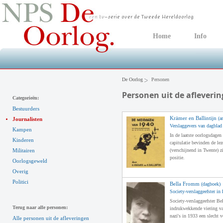
Home
Info
De Oorlog
Personen
Personen uit de afleveri
Categorieën:
Bestuurders
Krämer en Ballintijn
(ar
Journalisten
Verslaggevers van dagblad
Kampen
In de laatste oorlogsdagen
Kinderen
capitulatie bevinden de le
Militairen
(verschijnend in Twente) zi
positie.
Oorlogsgeweld
Overig
Politici
Bella Fromm
(dagboek)
Society-verslaggeefster in 
Society-verslaggeefster B
Terug naar alle personen:
indrukwekkende viering v
nazi's in 1933 een slecht 
Alle personen uit de afleveringen