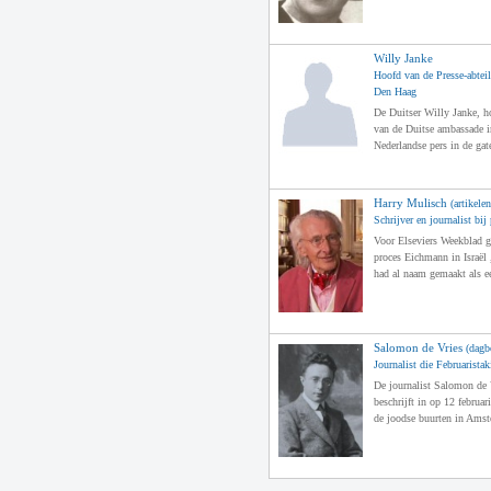
Willy Janke
Hoofd van de Presse-abtei
Den Haag
De Duitser Willy Janke, h
van de Duitse ambassade i
Nederlandse pers in de gate
Harry Mulisch
(artikelen
Schrijver en journalist bi
Voor Elseviers Weekblad g
proces Eichmann in Israël 
had al naam gemaakt als e
Salomon de Vries
(dagb
Journalist die Februaristak
De journalist Salomon de 
beschrijft in op 12 februa
de joodse buurten in Ams