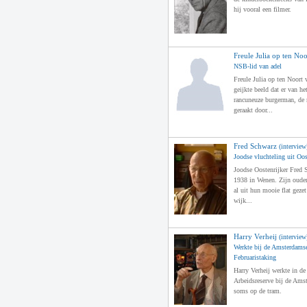
hij vooral een filmer.
Freule Julia op ten Noo
NSB-lid van adel
Freule Julia op ten Noort 
geijkte beeld dat er van h
rancuneuze burgerman, de 
geraakt door...
Fred Schwarz
(interview
Joodse vluchteling uit Oos
Joodse Oostenrijker Fred
1938 in Wenen. Zijn ouders
al uit hun mooie flat geze
wijk...
Harry Verheij
(interview
Werkte bij de Amsterdamse
Februaristaking
Harry Verheij werkte in de
Arbeidsreserve bij de Ams
soms op de tram.