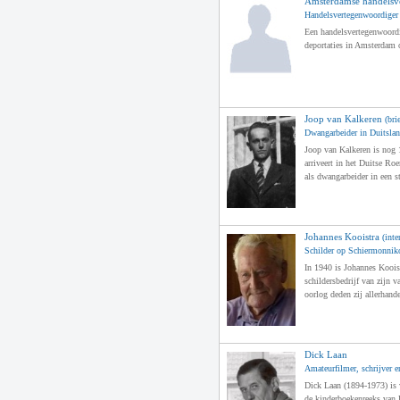
Amsterdamse handelsv
Handelsvertegenwoordiger
Een handelsvertegenwoordig
deportaties in Amsterdam 
Joop van Kalkeren
(bri
Dwangarbeider in Duitsla
Joop van Kalkeren is nog 1
arriveert in het Duitse Roe
als dwangarbeider in een s
Johannes Kooistra
(inte
Schilder op Schiermonnik
In 1940 is Johannes Kooist
schildersbedrijf van zijn 
oorlog deden zij allerhand
Dick Laan
Amateurfilmer, schrijver 
Dick Laan (1894-1973) is v
de kinderboekenreeks van 