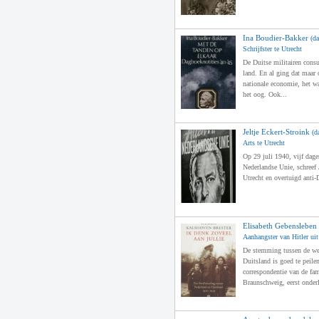
Ina Boudier-Bakker
(da
Schrijfster te Utrecht
De Duitse militairen cons
land. En al ging dat maar 
nationale economie, het w
het oog. Ook...
Jeltje Eckert-Stroink
(d
Arts te Utrecht
Op 29 juli 1940, vijf dage
Nederlandse Unie, schreef J
Utrecht en overtuigd anti-
Elisabeth Gebensleben
Aanhangster van Hitler ui
De stemming tussen de wer
Duitsland is goed te peile
correspondentie van de fam
Braunschweig, eerst onderl