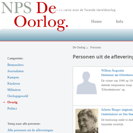
Home
Info
De Oorlog
Personen
Personen uit de afleveri
Categorieën:
Bestuurders
Willem Augustin
Journalisten
Deelnemer aan Elfstedento
Kampen
De winter van 1940 op 19
Kinderen
dalende temperatuur loopt 
Militairen
'Elfstedenkoorts' op.
Oorlogsgeweld
Overig
Politici
Juliette Binger
(dagboek
Onderduikster uit Den Ha
De beslissing onder te dui
Terug naar alle personen:
bijzonder moeilijk.
Alle personen uit de afleveringen