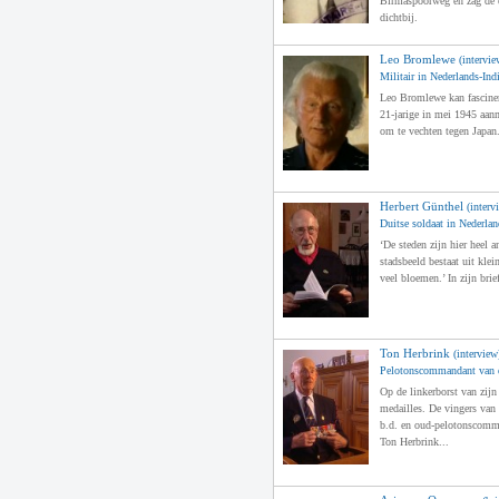
Birmaspoorweg en zag de 
dichtbij.
Leo Bromlewe
(intervie
Militair in Nederlands-Ind
Leo Bromlewe kan fascinere
21-jarige in mei 1945 aanm
om te vechten tegen Japan
Herbert Günthel
(interv
Duitse soldaat in Nederlan
‘De steden zijn hier heel a
stadsbeeld bestaat uit kle
veel bloemen.’ In zijn brief
Ton Herbrink
(interview
Pelotonscommandant van d
Op de linkerborst van zijn
medailles. De vingers van 
b.d. en oud-pelotonscomm
Ton Herbrink...