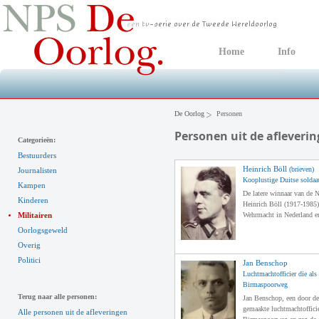
Home
Info
De Oorlog
Personen
Personen uit de afleveri
Categorieën:
Bestuurders
Heinrich Böll
(brieven)
Journalisten
Kooplustige Duitse soldaa
Kampen
De latere winnaar van de N
Kinderen
Heinrich Böll (1917-1985) 
Militairen
Wehrmacht in Nederland en
Oorlogsgeweld
Overig
Politici
Jan Benschop
Luchtmachtofficier die als
Birmaspoorweg
Terug naar alle personen:
Jan Benschop, een door de
gemaakte luchtmachtofficie
Alle personen uit de afleveringen