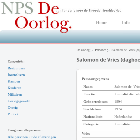
Home
Info
De Oorlog
Personen
Salomon de Vries (da
Salomon de Vries (dagboe
Categorieën:
Bestuurders
Journalisten
Persoonsgegevens
Kampen
Naam
Salomon de Vrie
Kinderen
Functie
Journalist die Fe
Militairen
Oorlogsgeweld
Geboortedatum
1894
Overig
Sterfdatum
1974
Politici
Nationaliteit
Nederlandse
Categorie
Journalisten
Terug naar alle personen:
Video
Alle personen uit de afleveringen