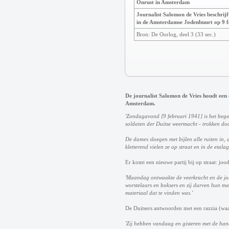
Onrust in Amsterdam
Journalist Salomon de Vries beschrijf
in de Amsterdamse Jodenbuurt op 9 f
Bron: De Oorlog, deel 3 (33 sec.)
De journalist Salomon de Vries houdt een
Amsterdam.
'Zondagavond [9 februari 1941] is het bego
soldaten der Duitse weermacht - trokken do
De dames sloegen met bijlen alle ruiten in,
kletterend vielen ze op straat en in de etal
Er komt een nieuwe partij bij op straat: jo
'Maandag ontwaakte de veerkracht en de jon
worstelaars en boksers en zij durven hun m
materiaal dat te vinden was.'
De Duitsers antwoorden met een razzia (wa
'Zij hebben vandaag en gisteren met de han