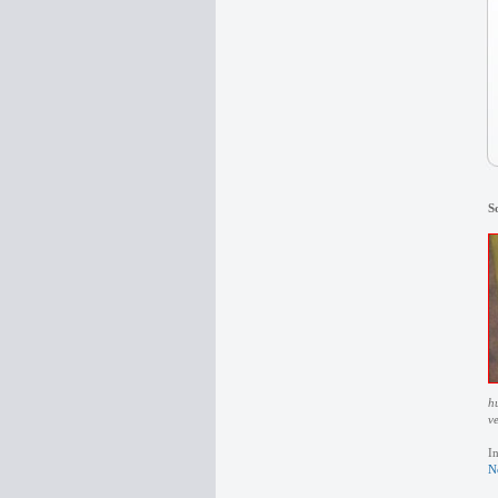
S
h
v
I
N