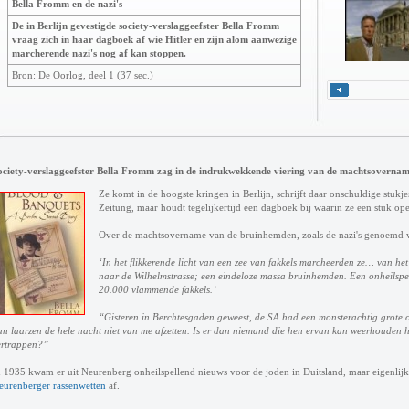
Bella Fromm en de nazi's
De in Berlijn gevestigde society-verslaggeefster Bella Fromm
vraag zich in haar dagboek af wie Hitler en zijn alom aanwezige
marcherende nazi's nog af kan stoppen.
Bron: De Oorlog, deel 1 (37 sec.)
ociety-verslaggeefster Bella Fromm zag in de indrukwekkende viering van de machtsovername 
Ze komt in de hoogste kringen in Berlijn, schrijft daar onschuldige stukje
Zeitung, maar houdt tegelijkertijd een dagboek bij waarin ze een stuk ope
Over de machtsovername van de bruinhemden, zoals de nazi's genoemd wo
‘In het flikkerende licht van een zee van fakkels marcheerden ze… van het
naar de Wilhelmstrasse; een eindeloze massa bruinhemden. Een onheilspel
20.000 vlammende fakkels.’
“Gisteren in Berchtesgaden geweest, de SA had een monsterachtig grote 
un laarzen de hele nacht niet van me afzetten. Is er dan niemand die hen ervan kan weerhouden 
ertrappen?”
n 1935 kwam er uit Neurenberg onheilspellend nieuws voor de joden in Duitsland, maar eigenlijk 
eurenberger rassenwetten
af.