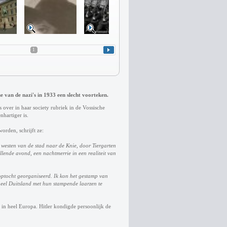
1
van de nazi's in 1933 een slecht voorteken.
s over in haar society rubriek in de Vossische
nhartiger is.
rden, schrijft ze:
 westen van de stad naar de Knie, door Tiergarten
lende avond, een nachtmerrie in een realiteit van
optocht georganiseerd. Ik kon het gestamp van
heel Duitsland met hun stampende laarzen te
in heel Europa. Hitler kondigde persoonlijk de