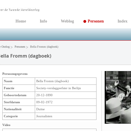
Home
Info
Weblog
Personen
Index
 Oorlog
Personen
Bella Fromm (dagboek)
ella Fromm (dagboek)
Persoonsgegevens
Naam
Bella Fromm (dagboek)
Functie
Society-verslaggeefster in Berlijn
Geboortedatum
20-12-1890
Sterfdatum
09-02-1972
Nationaliteit
Duitse
Categorie
Journalisten
Video