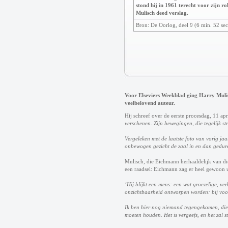
stond hij in 1961 terecht voor zijn ro
Mulisch deed verslag.
Bron: De Oorlog, deel 9 (6 min. 52 sec
Voor Elseviers Weekblad ging Harry Mul
veelbelovend auteur.
Hij schreef over de eerste procesdag, 11 apr
verschenen. Zijn bewegingen, die tegelijk st
Vergeleken met de laatste foto van vorig jaa
onbewogen gezicht de zaal in en dan geduren
Mulisch, die Eichmann herhaaldelijk van dic
een raadsel: Eichmann zag er heel gewoon uit
‘Hij blijkt een mens: een wat groezelige, v
onzichtbaarheid ontworpen worden: bij voor
Ik ben hier nog niemand tegengekomen, die z
moeten houden. Het is vergeefs, en het zal st