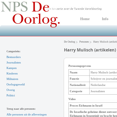
Home
Info
De Oorlog
Personen
Harry Mulisch (artikel
Harry Mulisch (artikelen)
Categorieën:
Bestuurders
Journalisten
Persoonsgegevens
Kampen
Naam
Harry Mulisch (artike
Kinderen
Functie
Schrijver en journali
Militairen
Oorlogsgeweld
Nationaliteit
Nederlandse
Overig
Categorie
Journalisten
Politici
Video
Proces Eichmann in Israël
Terug naar alle personen:
De Israelische geheime dienst ontvoer
Alle personen uit de afleveringen
Eichmann in Argentinië en bracht hem