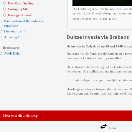
Peel-Raam Stelling
Het Duitse leger wil via het noorden naar de
Oorlog bij Mill
zuiden via de Moerdijkbrug naar Rotterdam
Haastige Duitsers
Bron: De Oorlog, deel 1 (1 min. 12 sec.)
Bombardement Rotterdam en
capitulatie
Literatuurlijst 1
Duitse invasie via Brabant
Aftiteling 1
De invasie in Nederland op 10 mei 1940 is maa
Hoofdpersoon:
Adolf Hitler
Duitsland wil de flank gedekt houden en daardo
daarmee de Duitsers in de rug aanvallen.
Het is daarom de bedoeling dat de Duitsers snel
het westen. Daar willen ze parachutisten neerlat
En, zoals de legertop al geruime tijd had zien 
Daarlangs moeten de troepen doorstoten naar M
dat de grens aan de zuid-oost-kant niet sterk ver
Meer over dit onderwerp
Links