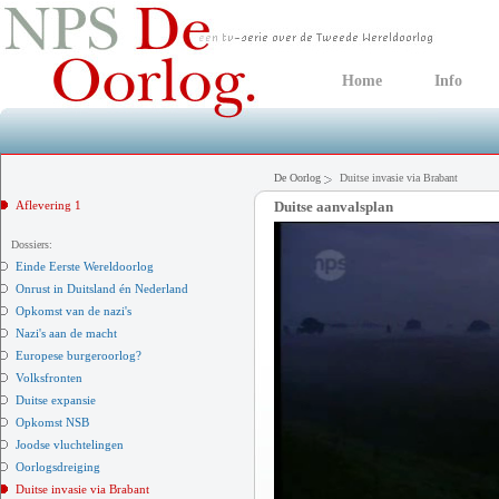
Home
Info
De Oorlog
Duitse invasie via Brabant
Aflevering 1
Duitse aanvalsplan
Dossiers:
Einde Eerste Wereldoorlog
Onrust in Duitsland én Nederland
Opkomst van de nazi's
Nazi's aan de macht
Europese burgeroorlog?
Volksfronten
Duitse expansie
Opkomst NSB
Joodse vluchtelingen
Oorlogsdreiging
Duitse invasie via Brabant