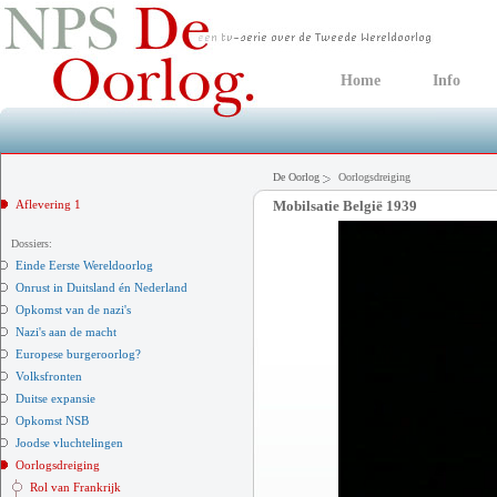
Home
Info
De Oorlog
Oorlogsdreiging
Aflevering 1
Mobilsatie België 1939
Dossiers:
Einde Eerste Wereldoorlog
Onrust in Duitsland én Nederland
Opkomst van de nazi's
Nazi's aan de macht
Europese burgeroorlog?
Volksfronten
Duitse expansie
Opkomst NSB
Joodse vluchtelingen
Oorlogsdreiging
Rol van Frankrijk