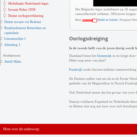
Mobilisatie Nederlands leger
Het Belgische leger mobiliseert op 26 aug
Invasie Polen 1939
camouflerende soldaten. Officieren buigen z
Duitse oorlogsverklaring
Beeld en Geluid
Bron:
: Polygoon Were
Duitse invasie via Brabant
Bombardement Rotterdam en
capitulatie
Oorlogsdreiging
Literatuurlijst 1
Aftiteling 1
In de tweede helft van de jaren dertig wordt h
Hoofdpersoon:
Duitsland bezet het
Oostenrijk
in en krijgt door
Hitler nog meer van plan?
Adolf Hitler
Frankrijk
zoekt discreet militaire samenwerking 
De Duitsers zullen vast net als in de Eerste We
gedeelte van de Maginotlinie in Noord-Frankrij
Ook Nederland meent dat het gevaar van over d
Daarop verklaren Engeland en Nederlands discr
en Britten niet nog een keer over zich heenlop
Meer over dit onderwerp