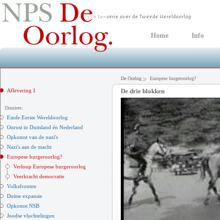
Home
Info
De Oorlog
Europese burgeroorlog?
Aflevering 1
De drie blokken
Dossiers:
Einde Eerste Wereldoorlog
Onrust in Duitsland én Nederland
Opkomst van de nazi's
Nazi's aan de macht
Europese burgeroorlog?
Verloop Europese burgeroorlog
Veerkracht democratie
Volksfronten
Duitse expansie
Opkomst NSB
Joodse vluchtelingen