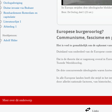
Oorlogsdreiging
In Europa strijden drie ideologische blokk
Duitse invasie via Brabant
Bron: De Oorlog, deel 1 (25 sec.)
Bombardement Rotterdam en
capitulatie
Literatuurlijst 1
Aftiteling 1
Europese burgeroorlog?
Hoofdpersoon:
Communisme, fascisme en 
Adolf Hitler
Het is veel te gemakkelijk om de opkomst van 
Duitsland was onderdeel van de Europese context
Dat is de theorie dat er nagenoeg overal in Euro
Tweede Wereldoorlog.
De drie concurrerende ideologieën waren kortw
In alle Europese landen heeft die strijd in het
door allerlei nationale factoren, van historische,
Meer over dit onderwerp
Links