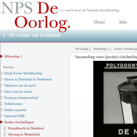
Home
Info
1 - De wraak van Duitsland
De Oorlog
Aflevering 1
Joodse vluchteling
Aflevering 1
Inzameling voor (joodse) vluchteli
Dossiers:
Einde Eerste Wereldoorlog
Onrust in Duitsland én Nederland
Opkomst van de nazi's
Nazi's aan de macht
Europese burgeroorlog?
Volksfronten
Duitse expansie
Opkomst NSB
Joodse vluchtelingen
Kristallnacht in Duitsland
Opvang in Westerbork