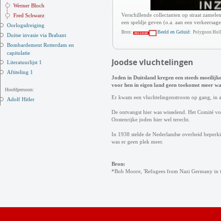
Werner Bloch
Verschillende collectanten op straat zamele
Fred Schwarz
een speldje geven (o.a. aan een verkeersa
Oorlogsdreiging
Beeld en Geluid
Bron:
: Polygoon Hol
Duitse invasie via Brabant
Bombardement Rotterdam en
capitulatie
Joodse vluchtelingen
Literatuurlijst 1
Aftiteling 1
Joden in Duitsland kregen een steeds moeilijke
voor hen in eigen land geen toekomst meer wa
Hoofdpersoon:
Er kwam een vluchtelingenstroom op gang, in all
Adolf Hitler
De ontvangst hier was wisselend. Het Comité vo
Oostenrijke joden hier wel terecht.
In 1938 stelde de Nederlandse overheid beperkin
was er geen plek meer.
Bron:
*Bob Moore, 'Refugees from Nazi Germany in 