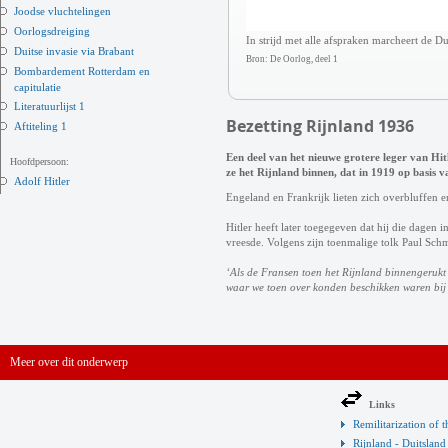
Joodse vluchtelingen
Oorlogsdreiging
In strijd met alle afspraken marcheert de 
Duitse invasie via Brabant
Bron: De Oorlog, deel 1
Bombardement Rotterdam en
capitulatie
Literatuurlijst 1
Bezetting Rijnland 1936
Aftiteling 1
Een deel van het nieuwe grotere leger van Hi
Hoofdpersoon:
ze het Rijnland binnen, dat in 1919 op basis v
Adolf Hitler
Engeland en Frankrijk lieten zich overbluffen en
Hitler heeft later toegegeven dat hij die dagen 
vreesde. Volgens zijn toenmalige tolk Paul Schmi
‘Als de Fransen toen het Rijnland binnengerukt
waar we toen over konden beschikken waren bij 
Meer over dit onderwerp
Links
Remilitarization of 
Rijnland - Duitsland