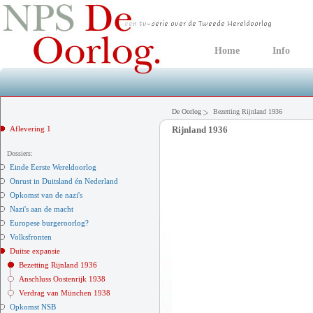
Home
Info
De Oorlog
Bezetting Rijnland 1936
Aflevering 1
Rijnland 1936
Dossiers:
Einde Eerste Wereldoorlog
Onrust in Duitsland én Nederland
Opkomst van de nazi's
Nazi's aan de macht
Europese burgeroorlog?
Volksfronten
Duitse expansie
Bezetting Rijnland 1936
Anschluss Oostenrijk 1938
Verdrag van München 1938
Opkomst NSB