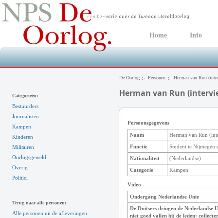
Home
Info
De Oorlog
Personen
Herman van Run (inte
Herman van Run (intervi
Categorieën:
Bestuurders
Journalisten
Persoonsgegevens
Kampen
Naam
Herman van Run (int
Kinderen
Functie
Student te Nijmegen e
Militairen
Oorlogsgeweld
Nationaliteit
(Nederlandse)
Overig
Categorie
Kampen
Politici
Video
Ondergang Nederlandse Unie
Terug naar alle personen:
De Duitsers dringen de Nederlandse U
Alle personen uit de afleveringen
niet goed vallen bij de leden: collec