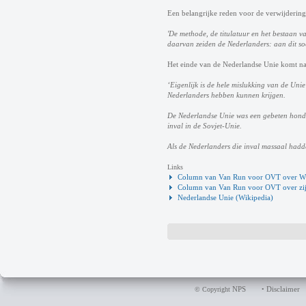
Een belangrijke reden voor de verwijdering
'De methode, de titulatuur en het bestaan v
daarvan zeiden de Nederlanders: aan dit so
Het einde van de Nederlandse Unie komt na
‘Eigenlijk is de hele mislukking van de Uni
Nederlanders hebben kunnen krijgen.
De Nederlandse Unie was een gebeten hond g
inval in de Sovjet-Unie.
Als de Nederlanders die inval massaal hadd
Links
Column van Van Run voor OVT over W
Column van Van Run voor OVT over zijn
Nederlandse Unie (Wikipedia)
NPS
Disclaimer
© Copyright
•