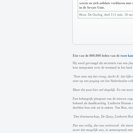
weren en zich solidair verklaren met d
in de Sovjet-Unie.
Bron: De Oorlog, deel 3 (1 min. 16 sec
Eén van de 800.000 leden van de
twee ka
Hij werd gevraagd als secretaris van een pla
kon meepraten over de toestand in het land:
‘Toen men mij dat vroeg, dacht ik: dat lijk
neer op een poging om het Nederlandse volk 
Maar die past hier wel degelijk. En om teve
Een belangrijk pluspunt van de nieuwe orga
bekend als daadkrachtig. Linthorst Homan wa
durfden hun nek uit te steken. Van Run, ter
‘Dat driemanschap, De Quay, Linthorst Homa
Dat was veilig, dat was vertrouwd: die mens
zover dat mogelijk was, in samenspraak met