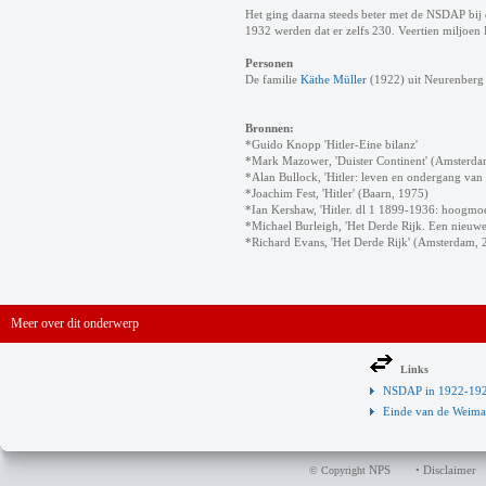
Het ging daarna steeds beter met de NSDAP bij de
1932 werden dat er zelfs 230. Veertien miljoen D
Personen
De familie
Käthe Müller
(1922) uit Neurenberg v
Bronnen:
*Guido Knopp 'Hitler-Eine bilanz'
*Mark Mazower, 'Duister Continent' (Amsterda
*Alan Bullock, 'Hitler: leven en ondergang van 
*Joachim Fest, 'Hitler' (Baarn, 1975)
*Ian Kershaw, 'Hitler. dl 1 1899-1936: hoogmoe
*Michael Burleigh, 'Het Derde Rijk. Een nieuw
*Richard Evans, 'Het Derde Rijk' (Amsterdam, 
Meer over dit onderwerp
Links
NSDAP in 1922-192
Einde van de Weimar
NPS
Disclaimer
© Copyright
•