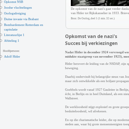
Opkomst NSB
Joodse vluchtelingen
De opkomst van de nazi's gaat verder dank
van Hitler tot Rijkskanselier in 1933. Brieve
Oorlogsdreiging
Bron: De Oorlog, deel 1 (1 min. 32 sec.)
Duitse invasie via Brabant
Bombardement Rotterdam en
capitulatie
Literatuurlijst 1
Opkomst van de nazi's
Aftiteling 1
Succes bij verkiezingen
Hoofdpersoon:
Nadat Hitler in december 1924 vervroegd wordt 
Adolf Hitler
mislukte staatgreep van november 1923), moet 
Hitler herovert de leiding van de NSDAP, zijn
beweging.
Daarbij ondervindt hij belangrijke steun van Jo
maar zich ontwikkelde als een briljant propagand
Goebbels wordt vanaf 1927 Gauleiter in Berlijn
écht, in Berlijn en in heel Duitsland, als een ni
Wallstreet.
De werkloosheid stijgt explosief en grote groep
besluiteloosheid, wil afrekenen.
En op die charismatische leider, die op moderne
steden aan, waar hij grote mensenmenigten toes