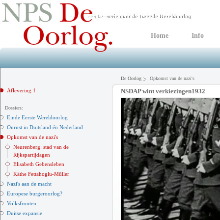
Home
Info
De Oorlog
Opkomst van de nazi's
Aflevering 1
NSDAP wint verkiezingen1932
Dossiers:
Einde Eerste Wereldoorlog
Onrust in Duitsland én Nederland
Opkomst van de nazi's
Neurenberg: stad van de
Rijkspartijdagen
Elisabeth Gebensleben
Käthe Fettahoglu-Müller
Nazi's aan de macht
Europese burgeroorlog?
Volksfronten
Duitse expansie