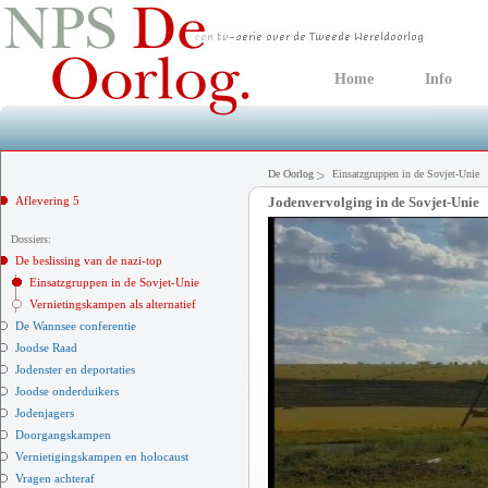
Home
Info
De Oorlog
Einsatzgruppen in de Sovjet-Unie
Aflevering 5
Jodenvervolging in de Sovjet-Unie
Dossiers:
De beslissing van de nazi-top
Einsatzgruppen in de Sovjet-Unie
Vernietingskampen als alternatief
De Wannsee conferentie
Joodse Raad
Jodenster en deportaties
Joodse onderduikers
Jodenjagers
Doorgangskampen
Vernietigingskampen en holocaust
Vragen achteraf