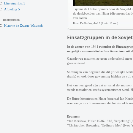
Literatuurlijst 5
Tijdens de Duitse opmars door de Sovjet-Un
Aftiteling 5
de denkbeelden van Hitler (die meent dat 
van Joden.
Hoofdpersoon:
Bron: De Oorlog, deel 5 (2 min. 12 sec.)
Klaartje de Zwarte-Walvisch
Einsatzgruppen in de Sovjet
In de zomer van 1941 ruimden de Einsatzgrupp
mogelijk communistische functionarissen uit d
Gaandeweg maakten ze geen onderscheid meer 
geëxecuteerd.
Sommigen van degenen die dit gruwelijke werk 
drank) en ook door gewenning hielden ze vol,
Het kan heel goed zijn dat er vanaf dat moment
steeds massaler en steeds systematischer werd. 
De Britse historicus en Hitler-biograaf Ian Ker
waarvan je mocht aannemen dat het strookte met
Bronnen:
*Ian Kershaw, 'Hitler 1936-1945, Vergelding' 
*Christopher Browning, 'Ordinary Men' (New 