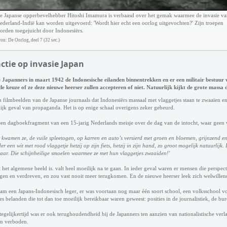
e Japanse opperbevelhebber Hitoshi Imamura is verbaasd over het gemak waarmee de invasie va
ederland-Indië kan worden uitgevoerd: 'Wordt hier echt een oorlog uitgevochten?' Zijn troepen
orden toegejuicht door Indonesiërs.
on: De Oorlog, deel 7 (32 sec.)
ctie op invasie Japan
e Japanners in maart 1942 de Indonesische eilanden binnentrekken en er een militair bestuur v
e keuze of ze deze nieuwe heerser zullen accepteren of niet. Natuurlijk kijkt de grote massa d
n filmbeelden van de Japanse journaals dat Indonesiërs massaal met vlaggetjes staan te zwaaien e
ijk geval van propaganda. Het is op enige schaal overigens zeker gebeurd.
 een dagboekfragment van een 15-jarig Nederlands meisje over de dag van de intocht, waar geen w
 kwamen ze, de vuile spleetogen, op karren en auto’s versierd met groen en bloemen, grijnzend 
er een wit met rood vlaggetje hetzij op zijn fiets, hetzij in zijn hand, zo groot mogelijk natuurlijk
kaar. Die schijnheilige smoelen waarmee ze met hun vlaggetjes zwaaiden!'
 het algemene beeld is. valt heel moeilijk na te gaan. In ieder geval waren er mensen die perspec
gen en verdreven, en zou vast nooit meer terugkomen. En de nieuwe heerser leek zich welwillend 
am een Japans-Indonesisch leger, er was voortaan nog maar één soort school, een volksschool v
es belanden die tot dan toe moeilijk bereikbaar waren geweest: posities in de journalistiek, de bur
egelijkertijd was er ook terughoudendheid bij de Japanners ten aanzien van nationalistische verl
n verboden.