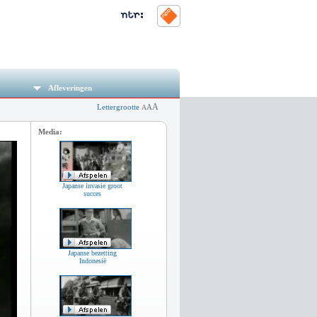
Afleveringen
A
Lettergrootte
A
A
Media:
Japanse invasie groot
succes
Japanse bezetting
Indonesië