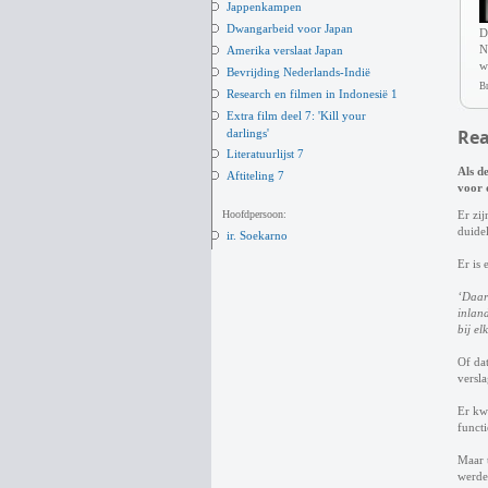
Jappenkampen
Dwangarbeid voor Japan
D
N
Amerika verslaat Japan
w
Bevrijding Nederlands-Indië
Br
Research en filmen in Indonesië 1
Extra film deel 7: 'Kill your
Rea
darlings'
Literatuurlijst 7
Als d
Aftiteling 7
voor d
Hoofdpersoon:
Er zij
duidel
ir. Soekarno
Er is
‘Daar
inland
bij el
Of dat
versla
Er kw
functi
Maar t
werde