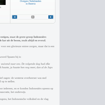
Overgave Nederlanders
in Batavia
n
1
estigen, staat de grote groep Indonesiërs
e kat uit de boom, zoals altijd en overal.
n voor een glorieuze entree zorgen, maar dat is een
oord Spaans bij is:
en wuivend naar ons. De volgende dag had elke
. Ik haatte, ja haatte hen nog meer, dan al de Japs
tief zagen: de westerse overheerser was snel
op te stellen.
oor iedereen, en er konden Indonesiërs opeens op
eaucratie, het onderwijs.
angens, het Indonesische volkslied en de vlag