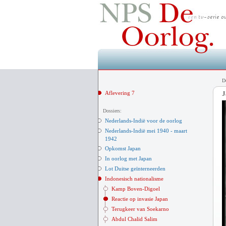
D
Aflevering 7
J
Dossiers:
Nederlands-Indië voor de oorlog
Nederlands-Indië mei 1940 - maart
1942
Opkomst Japan
In oorlog met Japan
Lot Duitse geïnterneerden
Indonesisch nationalisme
Kamp Boven-Digoel
Reactie op invasie Japan
Terugkeer van Soekarno
Abdul Chalid Salim