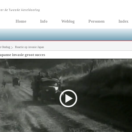
Home
Info
Weblog
Personen
Index
e Oorlog
Reactie op invasie Japan
apanse invasie groot succes