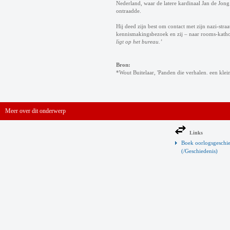
Nederland, waar de latere kardinaal Jan de Jong
ontraadde.
Hij deed zijn best om contact met zijn nazi-str
kennismakingsbezoek en zij – naar rooms-katho
ligt op het bureau.’
Bron:
*Wout Buitelaar, 'Panden die verhalen. een klei
Meer over dit onderwerp
Links
Boek oorlogsgeschie
(/Geschiedenis)