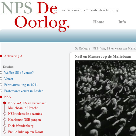
Home
Info
De Oorlog
NSB, WA, SS en verzet aan Malieb
Aflevering 3
NSB en Mussert op de Maliebaan
Dossiers:
Waffen SS of verzet?
Verzet
Februaristaking in 1941
Professorenverzet in Leiden
NSB
NSB, WA, SS en verzet aan
Maliebaan in Utrecht
NSB tijdens de bezetting
Haarlemse NSB-jongen
Dick Woudenberg
Freule Julia op ten Noort