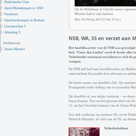
Nederlandse Unie
April-Meistakingen in 1943
Op de Maliebaan in Utrecht waren organisa
Mussert had er zijn kantoor.
Oostfront
Bron: De Oorlog, deel 3 (2 min. 55 sec.)
Gijzelaarskampen in Brabant
Literatuurlijst 3
Aftiteling 3
NSB, WA, SS en verzet aan 
Hoofdpersoon:
Het hoofdkwartier van de NSB was gevestigd i
Anton Mussert
had. ‘Unter den Linden’ werd de brede allee i
Nederlandse nationaal-socialisten er zich de 
vestigen.
De NSB zelf had haar hoofdkwartier op Malieba
waarvandaan hij parades kon afnemen en aanha
De buren waren van dezelfde club. Op nummer 
Propaganda onder leiding van ex-journalist Max
Op dezelfde rij, een stukje verderop – we doen
Seyss-Inquart. Dat was het grootste deel van d
12, zat het Utrechtse kantoor van de Grüne Poli
Een stuk verderop, op nummer 66, zat de Neder
Heinrich Himmler, de chef van de SS, op dienstr
Sicherheitsdienst