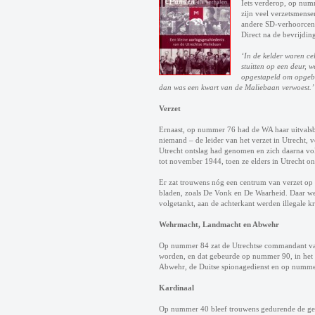
Iets verderop, op numm
zijn veel verzetsmens
andere SD-verhoorcent
Direct na de bevrijding
‘In de kelder waren ce
stuitten op een deur, 
opgestapeld om opgebl
dan was een kwart van de Maliebaan verwoest.’
Verzet
Ernaast, op nummer 76 had de WA haar uitvalsb
niemand – de leider van het verzet in Utrecht,
Utrecht ontslag had genomen en zich daarna vol
tot november 1944, toen ze elders in Utrecht o
Er zat trouwens nóg een centrum van verzet op 
bladen, zoals De Vonk en De Waarheid. Daar we
volgetankt, aan de achterkant werden illegale 
Wehrmacht, Landmacht en Abwehr
Op nummer 84 zat de Utrechtse commandant van 
worden, en dat gebeurde op nummer 90, in het
Abwehr, de Duitse spionagedienst en op numme
Kardinaal
Op nummer 40 bleef trouwens gedurende de gehel